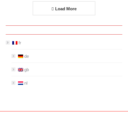
Load More
fr
de
gb
nl