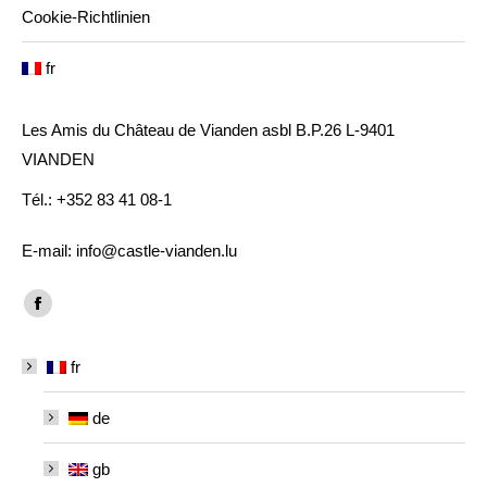
Cookie-Richtlinien
fr
Les Amis du Château de Vianden asbl B.P.26 L-9401
VIANDEN
Tél.: +352 83 41 08-1
E-mail: info@castle-vianden.lu
Trouvez nous sur :
Facebook
page
fr
opens
in
de
new
window
gb