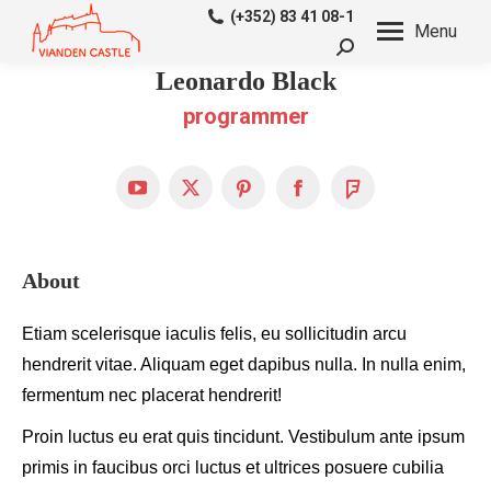
(+352) 83 41 08-1
Menu
Recherche
Leonardo Black
:
programmer
YouTube
X
Pinterest
Facebook
Foursquare
About
Etiam scelerisque iaculis felis, eu sollicitudin arcu
hendrerit vitae. Aliquam eget dapibus nulla. In nulla enim,
fermentum nec placerat hendrerit!
Proin luctus eu erat quis tincidunt. Vestibulum ante ipsum
primis in faucibus orci luctus et ultrices posuere cubilia