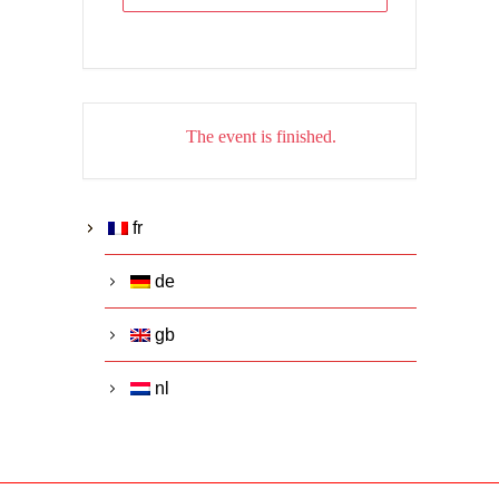
The event is finished.
fr
de
gb
nl