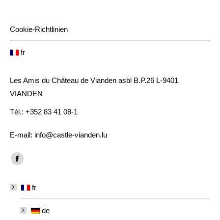
Cookie-Richtlinien
fr
Les Amis du Château de Vianden asbl B.P.26 L-9401
VIANDEN
Tél.: +352 83 41 08-1
E-mail: info@castle-vianden.lu
Trouvez nous sur :
Facebook
page
fr
opens
in
de
new