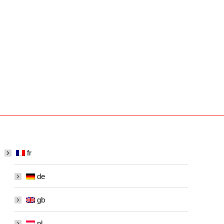
fr
de
gb
nl