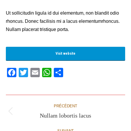
Ut sollicitudin ligula id dui elementum, non blandit odio
rhoncus. Donec facilisis mi a lacus elementumrhoncus.
Nullam placerat tristique porta.
Visit website
Facebook
Twitter
Email
WhatsApp
Share
Navigation
PRÉCÉDENT
de
Nullam lobortis lacus
Onglet
précédent
commentaire
SUIVANT