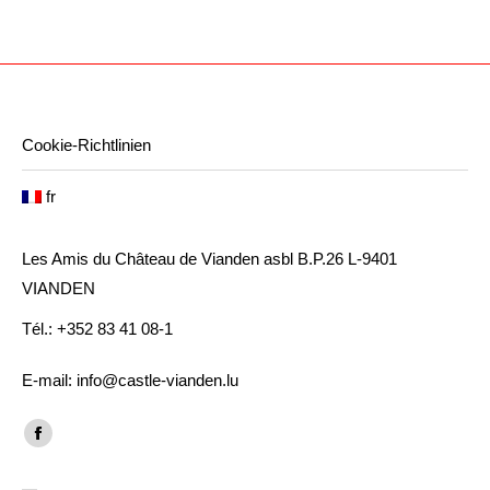
Cookie-Richtlinien
fr
Les Amis du Château de Vianden asbl B.P.26 L-9401
VIANDEN
Tél.: +352 83 41 08-1
E-mail: info@castle-vianden.lu
Trouvez nous sur :
Facebook
page