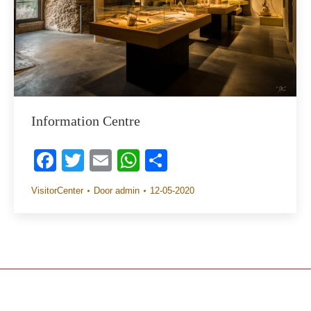
Information Centre
Facebook
Twitter
Email
WhatsApp
Share
VisitorCenter
Door
admin
12-05-2020