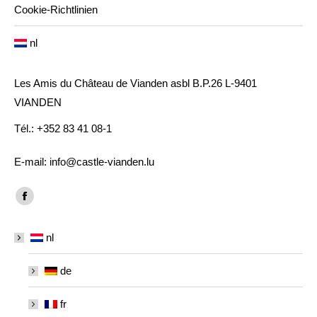
Cookie-Richtlinien
nl
Les Amis du Château de Vianden asbl B.P.26 L-9401
VIANDEN
Tél.: +352 83 41 08-1
E-mail: info@castle-vianden.lu
Vind ons op:
Facebook
page
nl
opens
in
de
new
window
fr