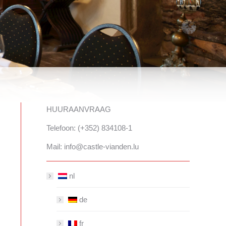
HUURAANVRAAG
Telefoon: (+352) 834108-1
Mail: info@castle-vianden.lu
nl
de
fr