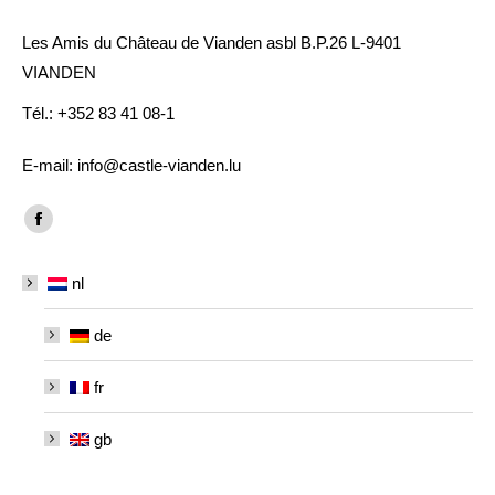
Les Amis du Château de Vianden asbl B.P.26 L-9401
VIANDEN
Tél.: +352 83 41 08-1
E-mail: info@castle-vianden.lu
Vind ons op:
Facebook
page
nl
opens
in
de
new
window
fr
gb