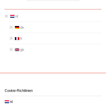
nl
de
fr
gb
Cookie-Richtlinien
nl