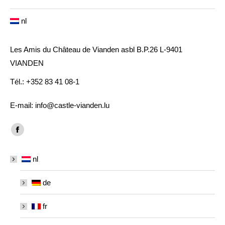
nl
Les Amis du Château de Vianden asbl B.P.26 L-9401
VIANDEN
Tél.: +352 83 41 08-1
E-mail: info@castle-vianden.lu
Vind ons op:
Facebook
page
nl
opens
in
de
new
window
fr