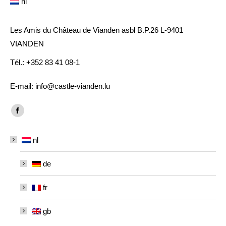
nl
Les Amis du Château de Vianden asbl B.P.26 L-9401
VIANDEN
Tél.: +352 83 41 08-1
E-mail: info@castle-vianden.lu
Vind ons op:
Facebook
page
nl
opens
in
de
new
window
fr
gb