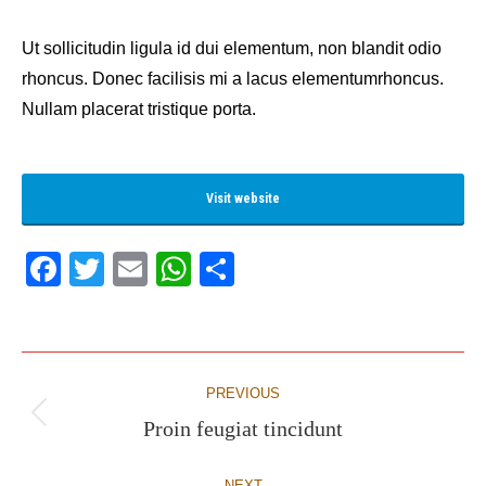
Ut sollicitudin ligula id dui elementum, non blandit odio
rhoncus. Donec facilisis mi a lacus elementumrhoncus.
Nullam placerat tristique porta.
Visit website
Facebook
Twitter
Email
WhatsApp
Share
Project
PREVIOUS
navigation
Proin feugiat tincidunt
Previous
project:
NEXT