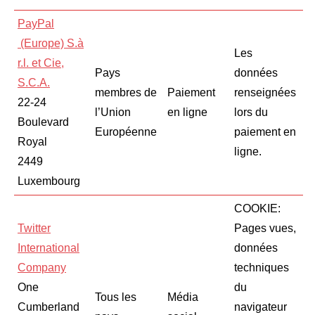
PayPal
(Europe) S.à
Les
r.l. et Cie,
Pays
données
S.C.A.
membres de
Paiement
renseignées
22-24
l’Union
en ligne
lors du
Boulevard
Européenne
paiement en
Royal
ligne.
2449
Luxembourg
COOKIE:
Twitter
Pages vues,
International
données
Company
techniques
One
du
Tous les
Média
Cumberland
navigateur