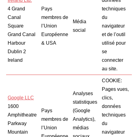
Ireland Ltd.
données
4 Grand
Pays
techniques
Canal
membres de
du
Média
Square
l’Union
navigateur
social
Grand Canal
Européenne
et de l’outil
Harbour
& USA
utilisé pour
Dublin 2
se
​Ireland
connecter
au site.
COOKIE:
Pages vues,
Analyses
Google LLC
clics,
statistiques
​1600
données
Pays
(Google
Amphitheatre
techniques
membres de
Analytics),
Parkway
du
l’Union
médias
Mountain
navigateur
Européenne
sociaux