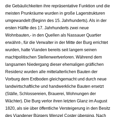
die
Gebäulichkeiten
ihre repräsentative Funktion und die
meisten Prunkräume wurden in große
Lager
strukturen
umgewandelt (Beginn des 15. Jahrhunderts). Als in der
ersten Hälfte des 17. Jahrhunderts zwei neue
Wohnbauten,- in den Qu
ellen als Nassauer Quartier
er
wähnt-, für die Verwalter in der Mitte der Burg errichtet
wurden, hatte
Vianden
be
reits seit langem seinen
macht
politischen Stellenwert
verloren. Während dem
langsa
men Ni
edergang dieser ehemaligen gräfl
ichen
Residenz wurden alle mittelalterlichen Bauten der
Vorburg dem Erdboden gleichg
emacht und durch neue
landwirt
schaftliche und handwerkliche Bauten ersetzt
(Ställe, Schlossereien, Brauerei, Wohnungen der
Wächter). Die Burg verlor ihren letzten Glanz im August
1820, als sie über öffentliche Versteig
erung in den Besitz
des
Viande
ner
Bürgers Wenzel Coster überging. Nach