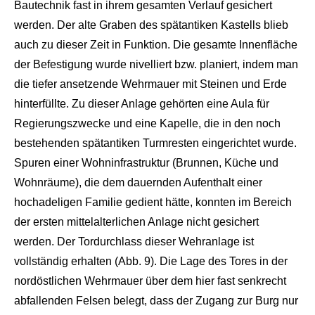
Bautechnik fast in ihrem ge
samten Verlauf gesichert
werden. Der alte Graben des spätantiken Kastells blieb
auch zu dieser Zeit
in Funktion. Die gesamte Innenfl
äche
der Befestigung wurde nivelliert bzw. planiert, indem man
die tiefer ansetzende Wehrmau
er mit Steinen und Erde
hinter
füllte. Zu dieser Anlage gehörten eine Aula
für
Re
gierungszwecke und eine Kapelle, die in den noch
bestehenden spätantiken Turmresten eingerichtet wurde.
Spuren einer Wohninfrastruktur (Brunnen, Küche und
Wohn
räume), die dem dauernden Auf
enthalt einer
hochadeligen Familie gedient hätte, konnten im Bereich
d
er ersten mittelalterlichen An
lage nicht gesicher
t
werden. Der Tordurchlass die
ser Wehranlage ist
vollständig erhalten (Abb. 9). Die Lage des Tores in der
nordöstlichen Wehrmauer über dem hier fast s
enkrecht
abfallenden Felsen be
legt, dass der Zugang zur Burg nur