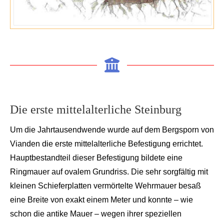
Die erste mittelalterliche Steinburg
Um die Jahrt
ausendwende wurde auf dem Berg
sporn von
Vianden
die
erste mittelalterliche Befesti
gung errichtet.
Hauptbestandteil dieser Befestigung bildete eine
Ringmauer auf ovalem Grundriss. Die sehr sorgfältig mit
k
leinen Schieferplatten
vermör
telte
Wehrmauer besaß
eine Breite von exakt einem Meter und konnte – wie
schon die antike Mauer – wegen ihrer speziell
en