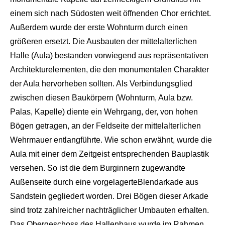
einem sich nach Südosten weit öffnenden Chor errichtet.
Außerdem wurde der erste Wohn
turm durch einen
größeren ers
etzt. Die Ausbauten der mittel
alterlichen
Halle (Aula) bestan
den vorwiegend aus repräsenta
tiven
Architekturelementen, die den monumentalen Charakter
der Aula hervorheben sollten. Als Verbindungsglied
zwischen diesen Baukörpern (Wohnturm, Aula bzw.
Palas
, Kapelle) diente ein Wehrgang, der, von hohen
Bögen getragen, an der Feldseite der mittelalterlichen
Wehrmauer
entlangführte
. Wie schon erwähnt, wurde die
Au
la mit einer dem Zeitgeist ent
sprechenden Bauplastik
versehen. So ist die dem Burginnern zugewandte
Außenseite durch eine
vorgelagerte
Blendarkade aus
Sandstein gegliedert worden. Drei Bögen dieser Arkade
sind trotz zahlreicher nachträglicher Umbauten erhalten.
Das Obergeschoss des Hallenb
aus wurde im Rahmen