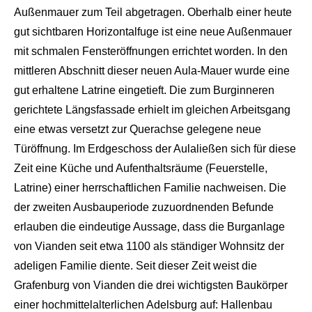
Außenmauer zu
m Teil abgetragen. Oberhalb ei
ner heute
gut sichtbaren Horizontalfuge ist eine neue Außenmauer
mit sch
malen Fensteröffnungen errich
tet worden. In den
mittleren Abschnitt dieser neuen Aula-Mauer wurde eine
gut
erhaltene Latrine
einge
tieft
. Die zum Burginneren
gerichtete Längsfassade erhielt im gleichen Arbeitsgang
eine etwas versetzt zur Querachse gele
gene neue
Türöffnung. Im Erd
geschoss der Aula
ließen sich für diese
Zeit eine Küche und Aufenthaltsräume (Feuerstelle,
Latrine) einer herrschaftlichen Familie nachweisen. Die
der zweiten Ausbaupe
riode zuzuordnenden Befunde
er
lauben die eindeutige Aussage, dass die Burganlage
von
Vianden
seit etwa 1100 als ständiger Wohnsitz der
adeligen Familie diente. Seit dieser Zeit weist die
Grafenburg von
Vi
anden
die drei wichtigsten Bau
körper
einer hochmittelalterlichen Adelsburg auf: Hallenbau