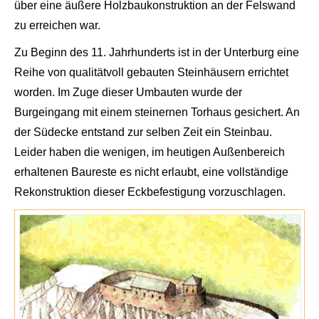
über eine äußere Holzbaukonstruktion an der Felswand
zu erreic
hen war.
Zu Beginn des 11. Jahrhunderts ist in der Unterburg eine
Reihe von qualitätvoll gebauten Steinhäusern errichtet
worden. Im Zuge dieser Umbauten wurde der
Burgeingang
mit einem steinernen Torhaus
gesichert. An
der Südecke entstand zur selben Zeit ein Steinbau.
Le
ider haben die wenigen, im heu
tigen Außenbereich
e
rhaltenen Baureste es nicht er
laubt, eine vollstän
dige
Rekonstruktion dieser Eck
befestigung vorzuschlagen.