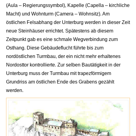
(Aula – Regierungssymbol), Kapelle
(
Capella
– kirchliche
Macht) und Wohnturm
(Camera – Wohnsitz). Am
östlichen Felsabhang der Unterburg werden in di
eser Zeit
neue Steinhäuser er
richtet. Spätestens ab diesem
Zeitpunkt gab es eine schmale Wegve
rbindung zum
Osthang. Diese Gebäudefl
ucht führte bis zum
nordöstlichen Turmbau, der ein nicht mehr erhaltenes
Nordos
ttor kontrollier
te. Zur selben Bautätigkeit in der
Unterburg muss der Turmbau mit tra
pezförmigem
Grundriss am öst
lichen Ende des Grabens gezählt
werden.