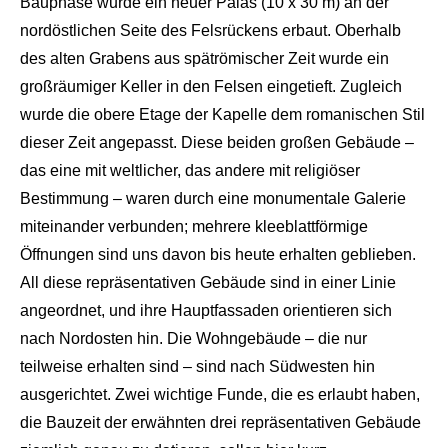
Bauphase wurde ein neuer
Palas
(10 x 30 m) an der
nordöstlichen Seite des Felsrückens
erbaut. Oberhalb
des alten Gra
bens aus spätrömischer Zeit wurde ein
großräumiger Keller in
den Felsen
eingetieft
. Zugleich
wurde die obere Etage der Kapelle dem romanischen Stil
dieser Zeit angepas
st. Diese beiden großen Gebäu
de –
das eine mit weltlicher, das andere mit religiöser
Bestimmung – waren durch eine monumentale Galerie
miteinander verbunden;
mehrere kleeblattförmige
Öff
nungen sind uns davon bis heute erhalten geblieben.
All diese repräsentativen G
ebäude sind in einer Linie
an
geordnet, und ihre Hauptfassaden orientieren sich
nach Nordosten hin. Die Wohngebäude – die nur
teilweise erhalten sind – sind nach Südwesten hin
ausgerichtet. Zwei wichtige Funde, die es erlaubt haben,
die Bauzeit der erwähnten drei repräsentativen Gebäude