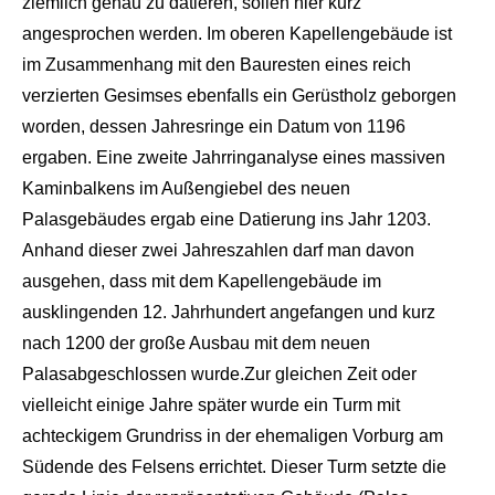
ziemlich genau zu datieren, sol
len hier kurz
angesprochen wer
den. Im oberen Kapellengebäude ist
im Zusammenhang mit den Bauresten eines
reich
verzierten Gesimses eben
falls ein Gerüstholz geb
orgen
worden, dessen Jahresrin
ge ein Datum von 1196
ergaben. Eine zweite Jahrring
analyse eines massiven
Kaminbalkens im Außengiebel des neuen
Palasgebäudes
ergab eine Datierung ins Jahr 1203.
Anhand dieser zwei Jahreszahlen darf man davon
ausgehen, dass mit d
em Kapellengebäude im
ausklin
genden 12. Jahrhundert angefangen und kurz
nach 1200 der große Ausbau mit dem neuen
Palas
abgeschlossen wurde.
Zur gleichen Zeit oder
viell
eicht einige Jahre später wur
de ein Turm mit
achtec
kigem Grundriss in der ehemali
gen Vorburg am
Südende
des Felsens errichtet. Dieser Turm setzte die