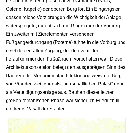
gerade Lin
ie der repräsentativen Gebäu
de (
Palas
,
Galerie, Kapelle) der oberen Burg fort.
Ein Eingangstor,
desse
n reiche Verzierungen die Wich
tigkeit der Anlage
wide
rspiegeln, durchbrach die Ring
mauer der Vorburg.
Ein zweiter mit Zierelementen versehener
Fußgängerdurchgang (
Poterne
) führte in die Vorburg und
ersetzte den alten Zugang, der den vom Dorf
heraufkommenden Fußgängern vorbehalten war. Diese
Architekturkonzeption belegt den ausgeprägten Sinn des
Bauherrn für Monumentalarchitektur und weist die Burg
von
Vianden
weit eher als „herrschaftlichen Palast“ denn
als Verteidigungsanlage aus. Bauherr dieser letzten
großen romanischen Phase war sicherlich Friedrich III.,
ein treuer Vasall der
Staufer
.