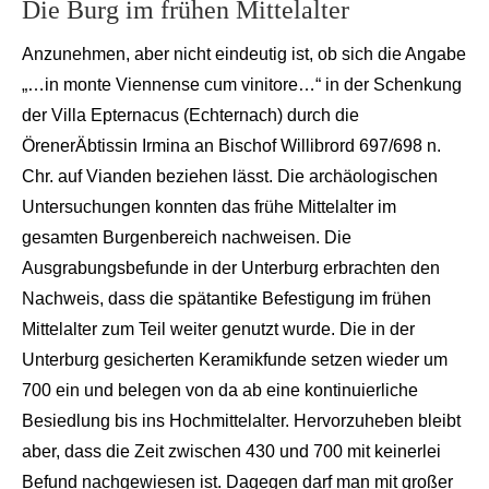
Die
Burg im frühen Mittelalter
Anzunehmen, aber nicht
eindeutig ist, ob sich die An
gabe
„…in
monte
Viennense
cum
vinitore
…“ in der Schenkung
der Villa
Epternacus
(Echternach) durch die
Örener
Äbtissin Irmina an Bischof
Willibrord
697/698 n.
Chr. auf
Vianden
beziehen lässt. Die archäologischen
Untersuchungen konnte
n das frühe Mittelalter im
ge
samten Burgenberei
ch nachweisen. Die
Ausgrabungs
befunde in der Unterburg erbrachten den
Nachweis, dass die spätantike Befestigung im frühen
Mittelalter zum Teil weiter genutzt
wurde. Die in der
Unterburg ge
sicherten Keramikfunde setzen wieder um
700 ein und belegen von da ab eine kontinuierliche
Besiedlung bis ins Hochmittelalter. Hervorzuheben bleibt
aber, dass die Zeit zwischen 430 und 700 mit keinerle
i
Befund nach
gewiesen ist. Dagegen
darf man mit großer