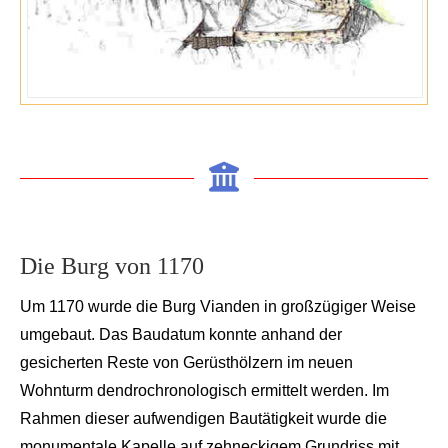
Die Burg von 1170
Um 1170 wurde die Burg
Vianden
in großzügiger Weise
um
gebaut. Das Baudatum konnte anhand der
gesicherten Reste von Gerüsthölzern im neuen
Wohnturm
dendrochronologisc
h
ermittelt werden
. Im
Rahmen dieser auf
wendigen Bautätigkeit wurde die
monumentale Kapelle auf zehneckigem Grundriss mit