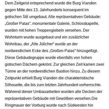
Dem Zeitgeist entsprechend wurde die Burg
Vi
anden
ge
gen Mitte des 13. Jahrhunderts konsequent im
gotischen Stil umgebaut. Alle repräsentativen Gebäude:
„Großer
Pal
as
“, monumentale Galerie, Schloss
kapelle,
wurden mit hohen Treppengiebeln versehen. Der
Wohnturm wurde ausgebaut und ein zusätzlicher
Wohnbau, der „Alte Jülicher“ wurde an der
nordwestlichen Ecke des „Großen
Palas
“ hinzugefügt.
Diese Gebäudegruppe wurde ebenfalls von hohen
gotischen Dächern gekrönt. Zur gleichen Zeit kamen zwei
Türme an der nordwestlichen Bastion hinzu. Zu diesem
Zeitpunkt er
hielt Burg
Vianden
die charakteristische
Silhouette, die bis zum letzten Jahrhundert vo
rherrschte.
Während dieser Um
bauarbeiten wurden alle Deck
en der
repräsentativen Gebäu
de mit Gewölben versehen.
Die
Ringmauer der Vorburg wurde nach Südweste
n hin