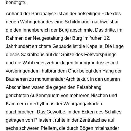
benötigte.
Anhand der Bauanalyse ist an der hofseitigen Ecke des
neuen Wohngebäudes eine Schildmauer nachweisbar,
die den Innenbereich der Burg abschirmte.
Das dritte, im
Rahmen der Neugestaltung d
er Burg im frühen 12.
Jahrhun
dert errichtete Gebäude ist die Kapelle. Die Lage
dieses Sakralbaus auf der Spitze des Felsvorsprungs
und die Wahl eines zehneckigen Innengrundrisses mit
vorspringendem, halbrundem Chor belegt den Hang der
Bauher
ren zu mo
numentaler Architektur. In den unteren
Abschnitten waren die gegen den Felsabhang
gerichteten Außenmauern von mehreren Nischen un
d
Kammern im Rhythmus der Wehr
gangarkaden
durchbrochen. Das Gewölbe, in den Ecken des Schiffes
getragen von Pilas
tern, ruhte in der Zentrala
chse auf
sechs schweren Pf
eilern, die durch Bögen mitei
nander