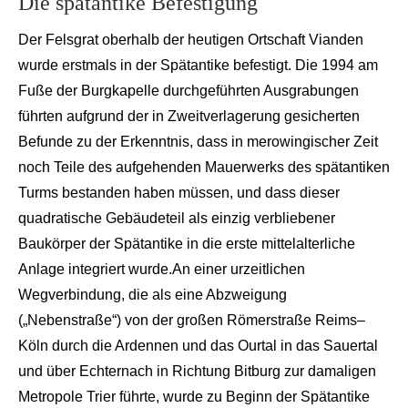
Die s
pätantike Be
festigung
Der Felsgrat oberhalb der heutigen Ortschaft
Vianden
wurde erstmals in der Spätantike befestigt. Die 1994 am
Fuße der Burgkapelle durchgeführten Ausgrabungen
führten aufgrund der in Zweitverlagerung gesicherten
Befunde zu der Erkenntnis, dass in merowingischer Zeit
noch Teile des aufgeh
enden Mauerwerks des spätanti
ken
Turms bestanden haben müssen, und dass dieser
quadratische Gebäudete
il als einzig verbliebener
Bau
körper der Spätantike in die erste mittelalterliche
Anlage integriert wurde.
An einer urzeitlichen
Wegverbindung, die als eine Ab
zweigung
(„Nebenstra
ße“) von der großen Römerstra
ße Reims–
Köln durch die Ardennen und das
Ourtal
in das
Sauertal
und über Echternach in Richtung Bitburg zur damaligen
Metropole Trier führte, wurde zu Beginn der Spätantike