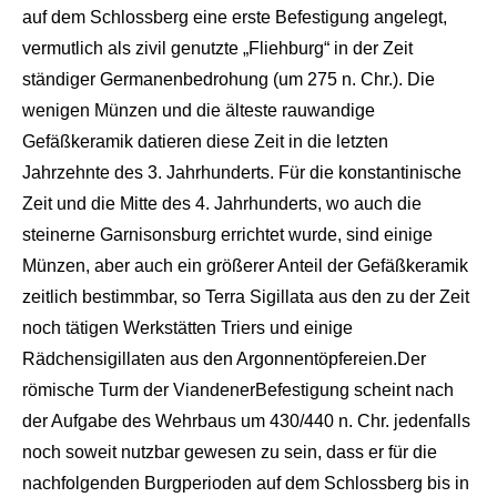
auf dem
Schlossberg eine erste Befesti
gung angelegt,
vermutlich als zivil genutzte „Fliehburg“ in der Zeit
ständiger Germanenbedrohung (um 275 n. Chr.). Die
wenigen Münzen und die älteste rauwandige
Gefäßkeramik datieren
diese Zeit in die letzten
Jahr
zehnte des 3. Jahrhunderts. Für die
konstantinische
Zeit und die Mitte des 4. Jahrhunderts, wo auch die
steinerne Garnisonsburg errichtet wurde, sind einige
Münzen, aber
auch
ein
größerer
Anteil
der
Gefäßkeramik
zeitlich bestimmbar, so Terra
Sigillata
aus den zu der Zeit
noch tätigen Werkstätten Triers und einige
Rädchensigillaten
aus den
Argonnentöpfereien
.
Der
römische Turm der
Viandener
Befestigung scheint nach
der Aufgabe des
Wehrbaus um 430/440 n. Chr. je
denfalls
noch soweit nutzbar gewesen zu sein, dass er für die
nachfolgende
n Burgperioden auf dem Schloss
berg bis in