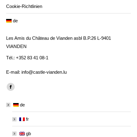
Cookie-Richtlinien
de
Les Amis du Château de Vianden asbl B.P.26 L-9401
VIANDEN
Tél.: +352 83 41 08-1
E-mail: info@castle-vianden.lu
Finden Sie uns auf:
Facebook
page
de
opens
in
fr
new
window
gb