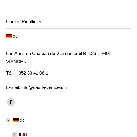
Cookie-Richtlinien
de
Les Amis du Château de Vianden asbl B.P.26 L-9401
VIANDEN
Tél.: +352 83 41 08-1
E-mail: info@castle-vianden.lu
Finden Sie uns auf:
Facebook
page
de
opens
in
fr