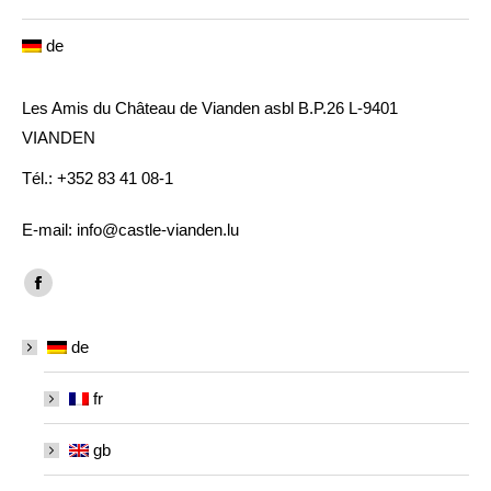
de
Les Amis du Château de Vianden asbl B.P.26 L-9401
VIANDEN
Tél.: +352 83 41 08-1
E-mail: info@castle-vianden.lu
Finden Sie uns auf:
Facebook
page
de
opens
in
fr
new
window
gb