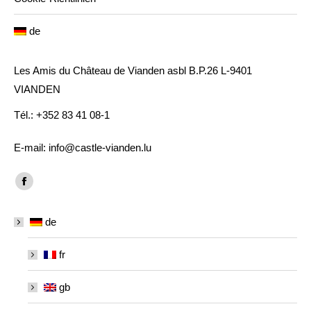
de
Les Amis du Château de Vianden asbl B.P.26 L-9401
VIANDEN
Tél.: +352 83 41 08-1
E-mail: info@castle-vianden.lu
Finden Sie uns auf:
Facebook
page
de
opens
in
fr
new
window
gb