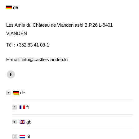
de
Les Amis du Château de Vianden asbl B.P.26 L-9401
VIANDEN
Tél.: +352 83 41 08-1
E-mail: info@castle-vianden.lu
Finden Sie uns auf:
Facebook
page
de
opens
in
fr
new
window
gb
nl