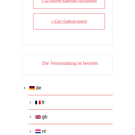
+ Zu Google Kalender hinzufügen
+ iCal / Outlook export
Die Veranstaltung ist beendet.
de
fr
gb
nl