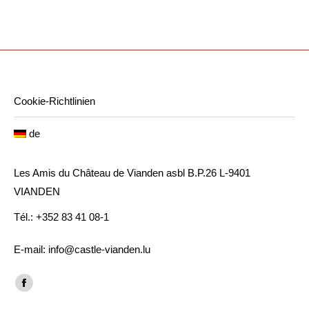
Cookie-Richtlinien
de
Les Amis du Château de Vianden asbl B.P.26 L-9401
VIANDEN
Tél.: +352 83 41 08-1
E-mail: info@castle-vianden.lu
Finden Sie uns auf:
Facebook