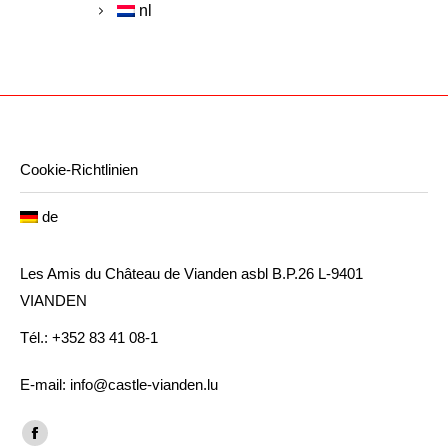
nl
Cookie-Richtlinien
de
Les Amis du Château de Vianden asbl B.P.26 L-9401
VIANDEN
Tél.: +352 83 41 08-1
E-mail: info@castle-vianden.lu
Finden Sie uns auf:
Facebook