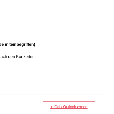
de miteinbegriffen)
nach den Konzerten.
+ iCal / Outlook export