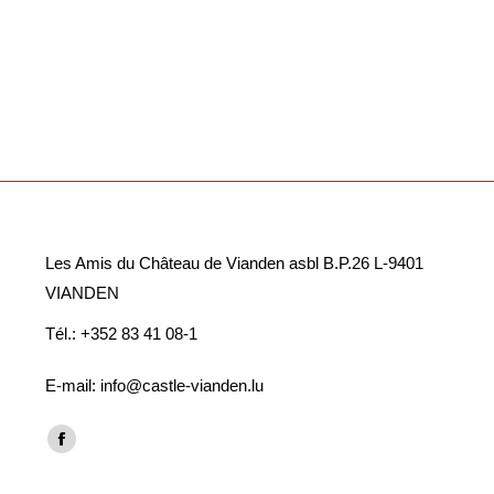
Les Amis du Château de Vianden asbl B.P.26 L-9401
VIANDEN
Tél.: +352 83 41 08-1
E-mail: info@castle-vianden.lu
Finden Sie uns auf:
Facebook
page