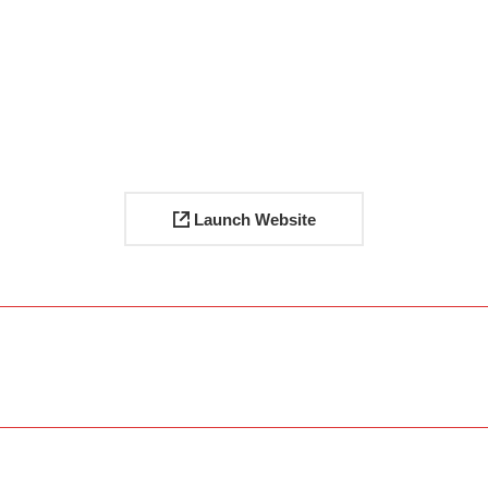
Launch Website
Next
project: