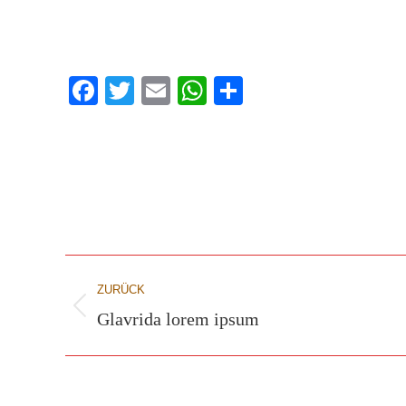
Facebook
Twitter
Email
WhatsApp
Teilen
Project
ZURÜCK
navigation
Glavrida lorem ipsum
Previous
project: