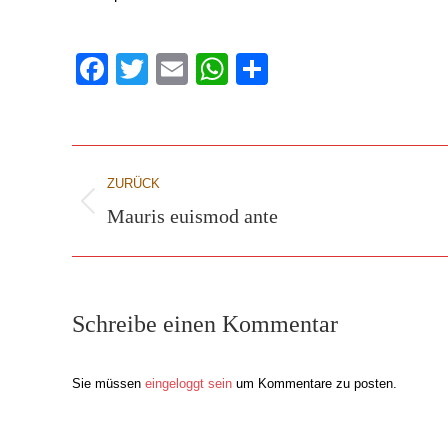
Facebook
Twitter
Email
WhatsApp
Teilen
Project
ZURÜCK
navigation
Mauris euismod ante
Previous
project:
Schreibe einen Kommentar
Sie müssen
eingeloggt sein
um Kommentare zu posten.