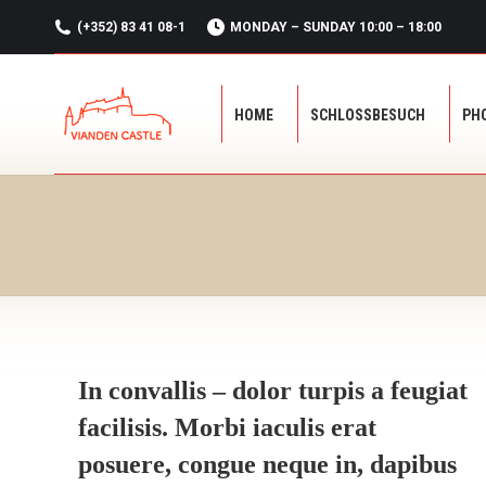
(+352) 83 41 08-1
MONDAY – SUNDAY 10:00 – 18:00
HOME
SCHLOSSBESUCH
PH
HOME
SCHLOSSBESUCH
PH
In convallis – dolor turpis a feugiat
facilisis. Morbi iaculis erat
posuere, congue neque in, dapibus