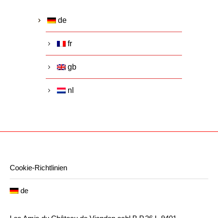
de
fr
gb
nl
Cookie-Richtlinien
de