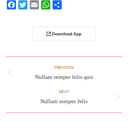
Facebook
Twitter
Email
WhatsApp
Share
Download App
Project
PREVIOUS
navigation
Nullam semper felis quis
Previous
project:
NEXT
Nullam semper felis
Next
project: