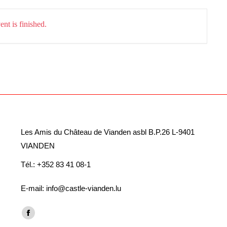
nt is finished.
Les Amis du Château de Vianden asbl B.P.26 L-9401
VIANDEN
Tél.: +352 83 41 08-1
E-mail: info@castle-vianden.lu
Vind ons op:
Facebook