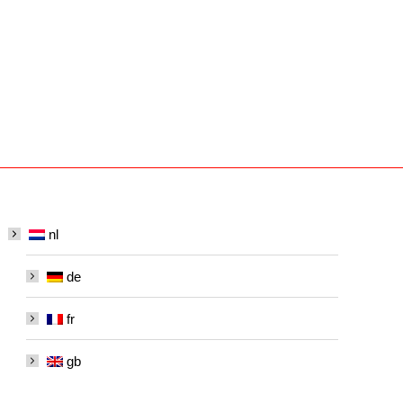
nl
de
fr
gb