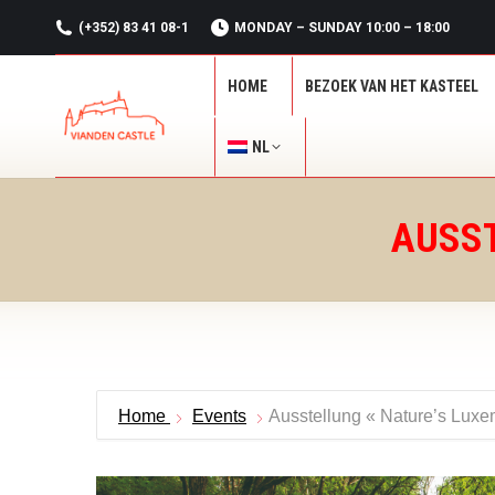
(+352) 83 41 08-1
MONDAY – SUNDAY 10:00 – 18:00
HOME
BEZOEK VAN HET KASTEEL
HOME
BEZOEK VAN HET KASTEEL
NL
NL
AUSST
Home
Events
Ausstellung « Nature’s Lux